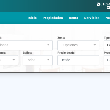
0162
Inicio
Propiedades
Renta
Servicios
No
d:
Zona:
Tipo
iones
0 Opciones
P
ones:
Baños:
Precio desde:
Prec
s
Todos