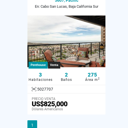
5607, Pacific
En: Cabo San Lucas, Baja California Sur
Penthouse
Venta
3
2
275
2
Habitaciones
Baños
Área m
5027707
PRECIO VENTA
US$825,000
Dólares Americanos
1