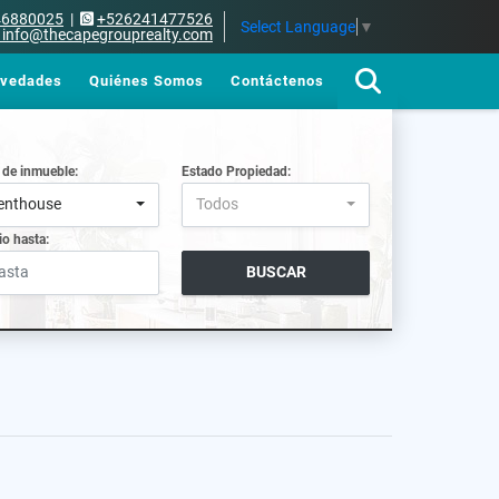
46880025
|
+526241477526
Select Language
▼
info@thecapegrouprealty.com
vedades
Quiénes Somos
Contáctenos
 de inmueble:
Estado Propiedad:
enthouse
Todos
io hasta:
BUSCAR