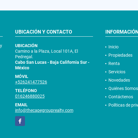
UBICACIÓN Y CONTACTO
INFORMACIÓ
 y
UBICACIÓN
Inicio
Camino a la Plaza, Local 101A, El
Propiedades
Pedregal.
Cabo San Lucas - Baja California Sur -
Renta
México
Servicios
MÓVIL
Novedades
+526241477526
Quiénes Somos
TELÉFONO
016246880025
Contáctenos
EMAIL
Políticas de pr
info@thecapegrouprealty.com
Facebook