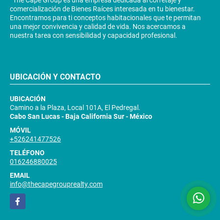
The Cape Group es una empresa dedicada al corretaje y
comercialización de Bienes Raíces interesada en tu bienestar.
Encontramos para ti conceptos habitacionales que te permitan
una mejor convivencia y calidad de vida. Nos acercamos a
nuestra tarea con sensibilidad y capacidad profesional.
UBICACIÓN Y CONTACTO
UBICACIÓN
Camino a la Plaza, Local 101A, El Pedregal.
Cabo San Lucas - Baja California Sur - México
MÓVIL
+526241477526
TELÉFONO
016246880025
EMAIL
info@thecapegrouprealty.com
Facebook