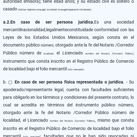
autoridad emisora); tiene edad años; y su estado civil es soltero o
casado
(indicar régimen conyugal: sociedad conyugal/separación de bienes).
a.2.En caso de ser persona jurídica.
Es una sociedad
mercantilnacionalidad,legalmenteconstituidade conformidad con las
Leyes de los Estados Unidos Mexicanos, según consta en el
documento público
otorgado ante la fe del Notario /Corredor
número,
Público número de
el Licenciado
;
localidad,
nombre del Notario /Corredor Público
instrumento que consta inscrito en el Registro Público de Comercio
de localidad bajo el folio mercantil
.
folio mercantil
b. ▢
En caso de ser persona física representada o jurídica
. - Su
apoderado/representante legal, cuenta con facultades suficientes
para obligarlo en los términos y condiciones del presente contrato, lo
cual se acredita en términos del instrumento público número,
otorgado ante la fe del Notario /Corredor Público número de
localidad, el Licenciado
, mismo que consta
nombre del Notario /Corredor Público
inscrito en el Registro Público de Comercio de localidad bajo el folio
mercantil
; facultades que no le han sido revocadas ni
folio mercantil