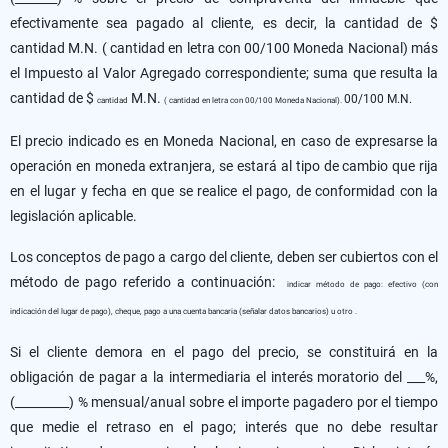
efectivamente sea pagado al cliente, es decir, la cantidad de $
cantidad M.N. ( cantidad en letra con 00/100 Moneda Nacional) más
el Impuesto al Valor Agregado correspondiente; suma que resulta la
cantidad de $
M.N.
00/100 M.N.
cantidad
( cantidad en letra con 00/100 Moneda Nacional).
El precio indicado es en Moneda Nacional, en caso de expresarse la
operación en moneda extranjera, se estará al tipo de cambio que rija
en el lugar y fecha en que se realice el pago, de conformidad con la
legislación aplicable.
Los conceptos de pago a cargo del cliente, deben ser cubiertos con el
método de pago referido a continuación:
indicar método de pago: efectivo (con
indicación del lugar de pago), cheque, pago a una cuenta bancaria (señalar datos bancarios) u otro .
Si el cliente demora en el pago del precio, se constituirá en la
obligación de pagar a la intermediaria el interés moratorio del ___%,
(_________) % mensual/anual sobre el importe pagadero por el tiempo
que medie el retraso en el pago; interés que no debe resultar