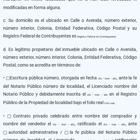
modificadas en forma alguna.
c. Su domicilio es el ubicado en Calle o Avenida, número exterior,
número interior, Colonia, Entidad Federativa, Código Postal y su
Registro Federal de Contribuyentes es
Registro Federal de Contribuyentes.
d. Es legítimo propietario del inmueble ubicado en Calle o Avenida,
número exterior, número interior, Colonia, Entidad Federativa, Código
Postal; como se acredita en términos de:
• ▢Escritura pública número, otorgada en fecha
, ante la fe
día − mes − año
del Notario Público número de localidad, el Licenciado nombre del
Notario Público y debidamente inscrita el
en el Registro
día − mes − año
Público de la Propiedad de localidad bajo el folio real
.
folio real
• ▢Contrato privado celebrado entre nombre del comprador y
nombre del vendedor el
, ratificado el
, ante
día − mes − año
día − mes − año
▢autoridad administrativa / ▢la fe pública del Notario Público