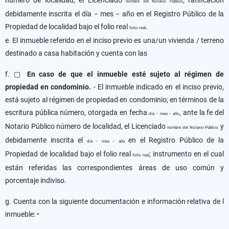
número de localidad, el Licenciado
; ratificación
nombre del Notario Público
debidamente inscrita el día − mes − año en el Registro Público de la
Propiedad de localidad bajo el folio real
.
folio real
e. El inmueble referido en el inciso previo es una/un vivienda / terreno
destinado a casa habitación y cuenta con las
f. ▢
En caso de que el inmueble esté sujeto al régimen de
propiedad en condominio.
- El inmueble indicado en el inciso previo,
está sujeto al régimen de propiedad en condominio; en términos de la
escritura pública número, otorgada en fecha
, ante la fe del
día − mes − año
Notario Público número de localidad, el Licenciado
y
nombre del Notario Público
debidamente inscrita el
en el Registro Público de la
día − mes − año
Propiedad de localidad bajo el folio real
; instrumento en el cual
folio real
están referidas las correspondientes áreas de uso común y
porcentaje indiviso.
g. Cuenta con la siguiente documentación e información relativa de l
inmueble: •