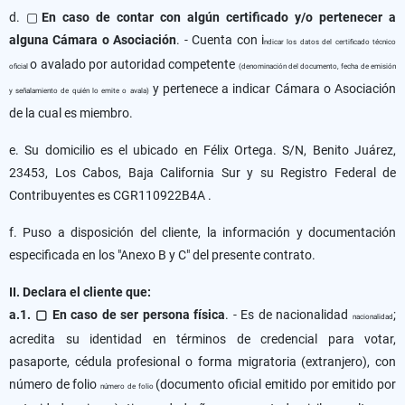
d. ▢
En caso de contar con algún certificado y/o pertenecer a
alguna Cámara o Asociación
. - Cuenta con i
ndicar los datos del certificado técnico
o avalado por autoridad competente
oficial
(denominación del documento, fecha de emisión
y pertenece a indicar Cámara o Asociación
y señalamiento de quién lo emite o avala)
de la cual es miembro.
e. Su domicilio es el ubicado en Félix Ortega. S/N, Benito Juárez,
23453, Los Cabos, Baja California Sur y su Registro Federal de
Contribuyentes es CGR110922B4A .
f. Puso a disposición del cliente, la información y documentación
especificada en los "Anexo B y C" del presente contrato.
II. Declara el cliente que:
a.1. ▢ En caso de ser persona física
. - Es de nacionalidad
;
nacionalidad
acredita su identidad en términos de credencial para votar,
pasaporte, cédula profesional o forma migratoria (extranjero), con
número de folio
(documento oficial emitido por emitido por
número de folio