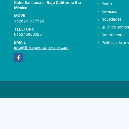
Cabo San Lucas - Baja California Sur -
Renta
México
Servicios
MÓVIL
Novedades
+526241477526
Quiénes Somos
TELÉFONO
016246880025
Contáctenos
EMAIL
Políticas de pr
info@thecapegrouprealty.com
Facebook