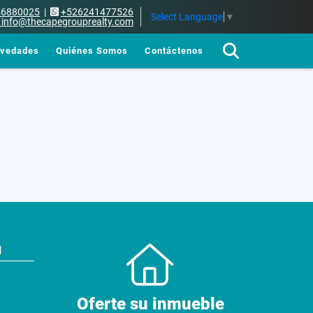
46880025
|
+526241477526
Select Language
▼
info@thecapegrouprealty.com
vedades
Quiénes Somos
Contáctenos
N
Oferte su inmueble