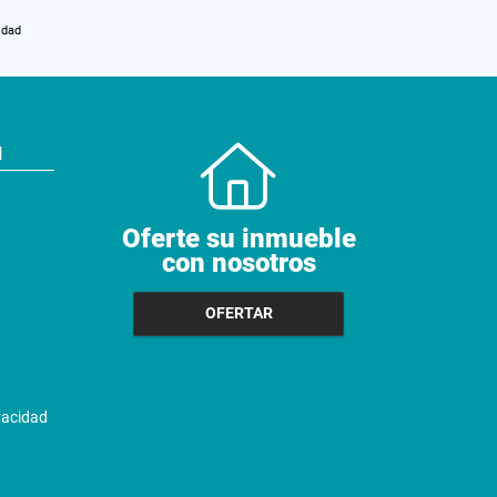
idad
N
Oferte su inmueble
con nosotros
OFERTAR
ivacidad