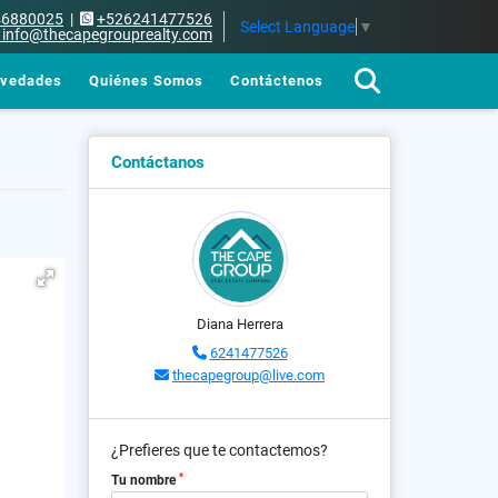
46880025
|
+526241477526
Select Language
▼
info@thecapegrouprealty.com
vedades
Quiénes Somos
Contáctenos
Contáctanos
Diana Herrera
6241477526
thecapegroup@live.com
¿Prefieres que te contactemos?
*
Tu nombre