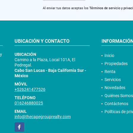
Al enviar tus datos aceptas los
Términos de servicio y privac
UBICACIÓN Y CONTACTO
INFORMACIÓ
 y
UBICACIÓN
Inicio
Camino a la Plaza, Local 101A, El
Propiedades
Pedregal.
Cabo San Lucas - Baja California Sur -
Renta
México
Servicios
MÓVIL
Novedades
+526241477526
Quiénes Somos
TELÉFONO
016246880025
Contáctenos
EMAIL
Políticas de pr
info@thecapegrouprealty.com
Facebook