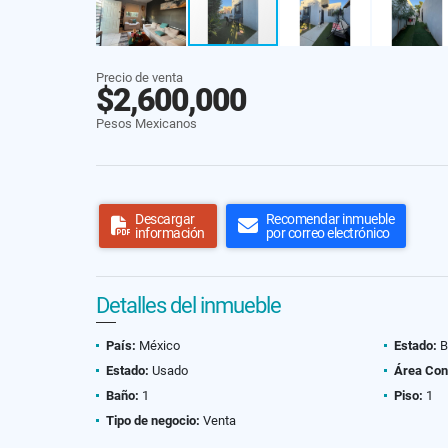
Precio de venta
$2,600,000
Pesos Mexicanos
Descargar
Recomendar inmueble
información
por correo electrónico
Detalles del inmueble
País:
México
Estado:
B
Estado:
Usado
Área Con
Baño:
1
Piso:
1
Tipo de negocio:
Venta