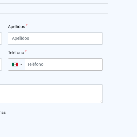
*
Apellidos
*
Teléfono
▼
rias