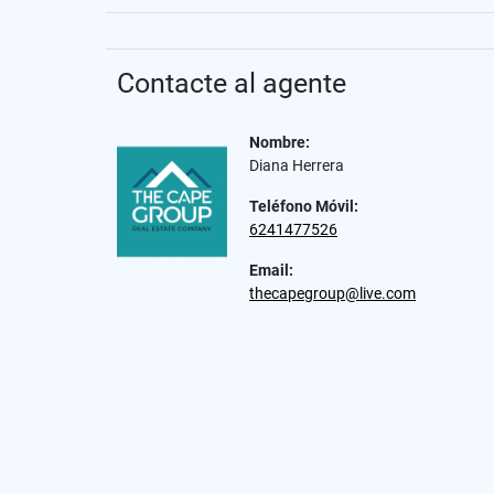
Contacte al agente
Nombre:
Diana Herrera
Teléfono Móvil:
6241477526
Email:
thecapegroup@live.com