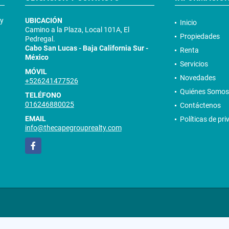
 y
UBICACIÓN
Inicio
Camino a la Plaza, Local 101A, El
Propiedades
Pedregal.
Cabo San Lucas - Baja California Sur -
Renta
México
Servicios
MÓVIL
Novedades
+526241477526
Quiénes Somos
TELÉFONO
016246880025
Contáctenos
EMAIL
Políticas de pr
info@thecapegrouprealty.com
Facebook