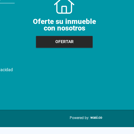
Oferte su inmueble
con nosotros
OFERTAR
ivacidad
wasi.co
Powered by: