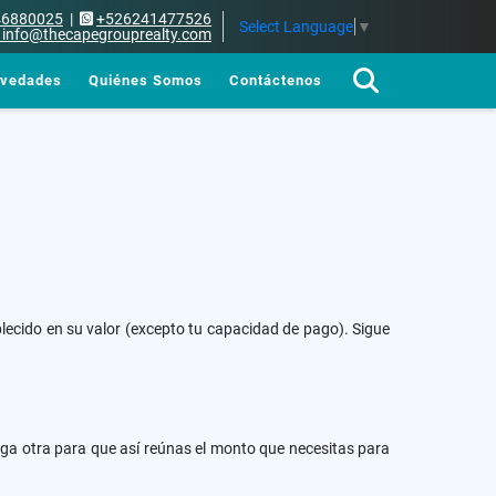
46880025
|
+526241477526
Select Language
▼
info@thecapegrouprealty.com
vedades
Quiénes Somos
Contáctenos
lecido en su valor (excepto tu capacidad de pago). Sigue
orga otra para que así reúnas el monto que necesitas para