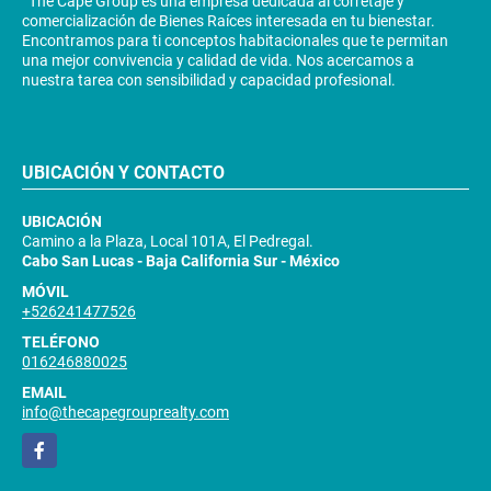
The Cape Group es una empresa dedicada al corretaje y
comercialización de Bienes Raíces interesada en tu bienestar.
Encontramos para ti conceptos habitacionales que te permitan
una mejor convivencia y calidad de vida. Nos acercamos a
nuestra tarea con sensibilidad y capacidad profesional.
UBICACIÓN Y CONTACTO
UBICACIÓN
Camino a la Plaza, Local 101A, El Pedregal.
Cabo San Lucas - Baja California Sur - México
MÓVIL
+526241477526
TELÉFONO
016246880025
EMAIL
info@thecapegrouprealty.com
Facebook